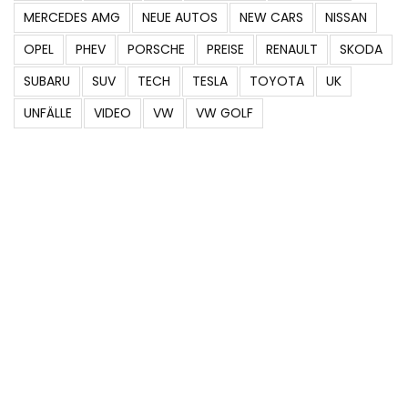
JAGUAR
JAPAN
KIA
KONZEPTE
MERCEDES
MERCEDES AMG
NEUE AUTOS
NEW CARS
NISSAN
OPEL
PHEV
PORSCHE
PREISE
RENAULT
SKODA
SUBARU
SUV
TECH
TESLA
TOYOTA
UK
UNFÄLLE
VIDEO
VW
VW GOLF