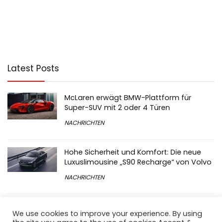
Latest Posts
McLaren erwägt BMW-Plattform für
Super-SUV mit 2 oder 4 Türen
NACHRICHTEN
Hohe Sicherheit und Komfort: Die neue
Luxuslimousine „S90 Recharge“ von Volvo
NACHRICHTEN
Rezvani Arsenal wird als gepanzerter SUV
We use cookies to improve your experience. By using
mit bis zu 675 PS angekündigt