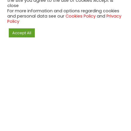
the site you agree to the use of cookies Accept &
close
NACHRICHTEN
For more information and options regarding cookies
and personal data see our
Cookies Policy
and
Privacy
Policy
Volkswagen ID.7 Tourer GTX bietet Platz
und Tempo
Accept All
NACHRICHTEN
Alfa Romeo Milano Baby EV
NACHRICHTEN
Dongfeng eπ 007 EV Offers Up From Just
$22,400
NACHRICHTEN
Europäische Kommission nimmt BYD,
Geely und SAIC unter die Lupe
NACHRICHTEN