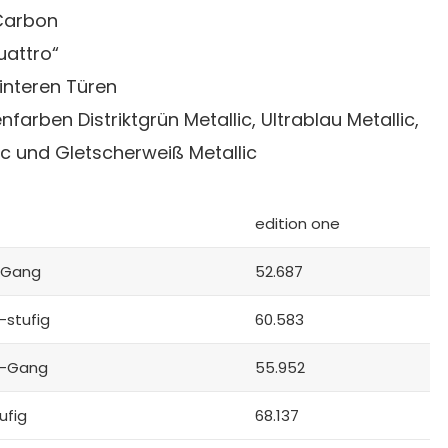
 Carbon
uattro“
hinteren Türen
nfarben Distriktgrün Metallic, Ultrablau Metallic,
c und Gletscherweiß Metallic
edition one
7-Gang
52.687
-stufig
60.583
 7-Gang
55.952
ufig
68.137