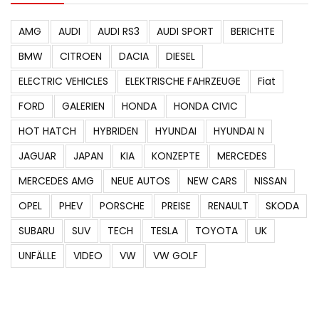
AMG
AUDI
AUDI RS3
AUDI SPORT
BERICHTE
BMW
CITROEN
DACIA
DIESEL
ELECTRIC VEHICLES
ELEKTRISCHE FAHRZEUGE
Fiat
FORD
GALERIEN
HONDA
HONDA CIVIC
HOT HATCH
HYBRIDEN
HYUNDAI
HYUNDAI N
JAGUAR
JAPAN
KIA
KONZEPTE
MERCEDES
MERCEDES AMG
NEUE AUTOS
NEW CARS
NISSAN
OPEL
PHEV
PORSCHE
PREISE
RENAULT
SKODA
SUBARU
SUV
TECH
TESLA
TOYOTA
UK
UNFÄLLE
VIDEO
VW
VW GOLF