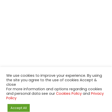
We use cookies to improve your experience. By using
the site you agree to the use of cookies Accept &
close
2020-2023 NeueModelleAutos.de. KaripNetwork - All rights
For more information and options regarding cookies
reserved.
and personal data see our
Cookies Policy
and
Privacy
NeuesModelAuto.de
Policy
Accept All