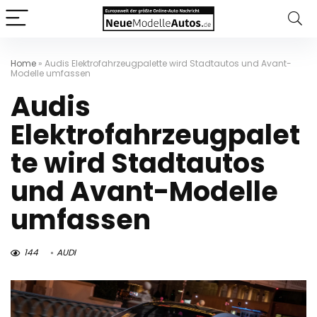
Home
»
Audis Elektrofahrzeugpalette wird Stadtautos und Avant-
Modelle umfassen
Audis
Elektrofahrzeugpalet
te wird Stadtautos
und Avant-Modelle
umfassen
144
AUDI