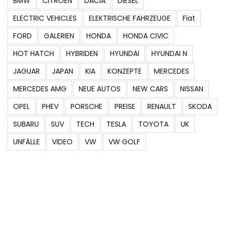
BMW
CITROEN
DACIA
DIESEL
ELECTRIC VEHICLES
ELEKTRISCHE FAHRZEUGE
Fiat
FORD
GALERIEN
HONDA
HONDA CIVIC
HOT HATCH
HYBRIDEN
HYUNDAI
HYUNDAI N
JAGUAR
JAPAN
KIA
KONZEPTE
MERCEDES
MERCEDES AMG
NEUE AUTOS
NEW CARS
NISSAN
OPEL
PHEV
PORSCHE
PREISE
RENAULT
SKODA
SUBARU
SUV
TECH
TESLA
TOYOTA
UK
UNFÄLLE
VIDEO
VW
VW GOLF