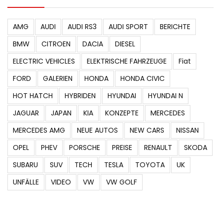
AMG
AUDI
AUDI RS3
AUDI SPORT
BERICHTE
BMW
CITROEN
DACIA
DIESEL
ELECTRIC VEHICLES
ELEKTRISCHE FAHRZEUGE
Fiat
FORD
GALERIEN
HONDA
HONDA CIVIC
HOT HATCH
HYBRIDEN
HYUNDAI
HYUNDAI N
JAGUAR
JAPAN
KIA
KONZEPTE
MERCEDES
MERCEDES AMG
NEUE AUTOS
NEW CARS
NISSAN
OPEL
PHEV
PORSCHE
PREISE
RENAULT
SKODA
SUBARU
SUV
TECH
TESLA
TOYOTA
UK
UNFÄLLE
VIDEO
VW
VW GOLF