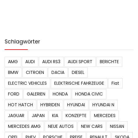
Schlagwörter
AMG
AUDI
AUDI RS3
AUDI SPORT
BERICHTE
BMW
CITROEN
DACIA
DIESEL
ELECTRIC VEHICLES
ELEKTRISCHE FAHRZEUGE
Fiat
FORD
GALERIEN
HONDA
HONDA CIVIC
HOT HATCH
HYBRIDEN
HYUNDAI
HYUNDAI N
JAGUAR
JAPAN
KIA
KONZEPTE
MERCEDES
MERCEDES AMG
NEUE AUTOS
NEW CARS
NISSAN
OPEL
PHEV
PORSCHE
PREISE
RENAULT
SKODA