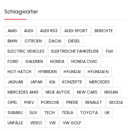
Schlagwörter
AMG
AUDI
AUDI RS3
AUDI SPORT
BERICHTE
BMW
CITROEN
DACIA
DIESEL
ELECTRIC VEHICLES
ELEKTRISCHE FAHRZEUGE
Fiat
FORD
GALERIEN
HONDA
HONDA CIVIC
HOT HATCH
HYBRIDEN
HYUNDAI
HYUNDAI N
JAGUAR
JAPAN
KIA
KONZEPTE
MERCEDES
MERCEDES AMG
NEUE AUTOS
NEW CARS
NISSAN
OPEL
PHEV
PORSCHE
PREISE
RENAULT
SKODA
SUBARU
SUV
TECH
TESLA
TOYOTA
UK
UNFÄLLE
VIDEO
VW
VW GOLF