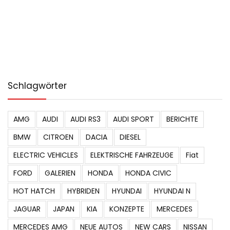
Schlagwörter
AMG
AUDI
AUDI RS3
AUDI SPORT
BERICHTE
BMW
CITROEN
DACIA
DIESEL
ELECTRIC VEHICLES
ELEKTRISCHE FAHRZEUGE
Fiat
FORD
GALERIEN
HONDA
HONDA CIVIC
HOT HATCH
HYBRIDEN
HYUNDAI
HYUNDAI N
JAGUAR
JAPAN
KIA
KONZEPTE
MERCEDES
MERCEDES AMG
NEUE AUTOS
NEW CARS
NISSAN