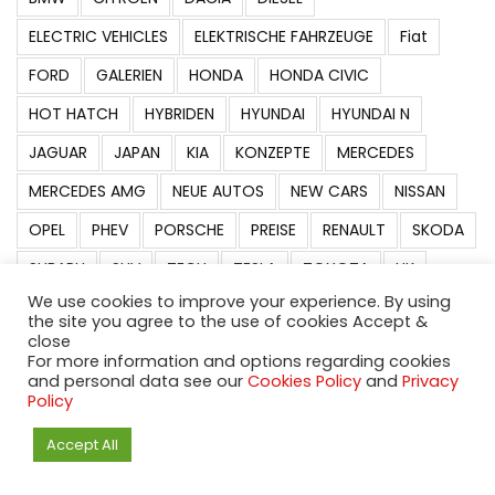
ELECTRIC VEHICLES
ELEKTRISCHE FAHRZEUGE
Fiat
FORD
GALERIEN
HONDA
HONDA CIVIC
HOT HATCH
HYBRIDEN
HYUNDAI
HYUNDAI N
JAGUAR
JAPAN
KIA
KONZEPTE
MERCEDES
MERCEDES AMG
NEUE AUTOS
NEW CARS
NISSAN
OPEL
PHEV
PORSCHE
PREISE
RENAULT
SKODA
SUBARU
SUV
TECH
TESLA
TOYOTA
UK
We use cookies to improve your experience. By using
UNFÄLLE
VIDEO
VW
VW GOLF
the site you agree to the use of cookies Accept &
close
For more information and options regarding cookies
and personal data see our
Cookies Policy
and
Privacy
Policy
Accept All