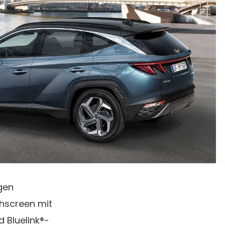
lgen
chscreen mit
 Bluelink®-