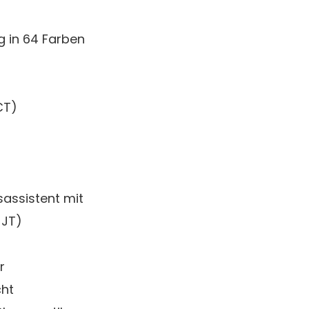
 in 64 Farben
CT)
assistent mit
-JT)
r
cht