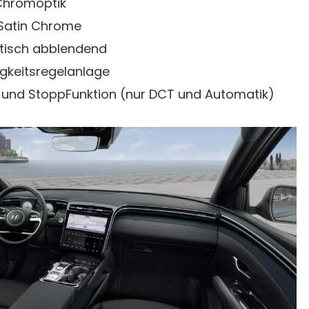
r Chromoptik
n Satin Chrome
atisch abblendend
gkeitsregelanlage
 und StoppFunktion (nur DCT und Automatik)