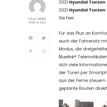
2021
Hyundai Tucson
2021
Hyundai Tucson
Sie hier.
PAUL MEIER
APRIL 19, 2021
Für das Plus an Komfo
auch der Fahrersitz mi
Modus, die dreigeteilt
Bluelink® Telematikdi
sich viele Information
der Türen per Smartph
aus der Ferne steuern
geplante Routen direk