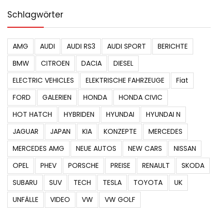
Schlagwörter
AMG
AUDI
AUDI RS3
AUDI SPORT
BERICHTE
BMW
CITROEN
DACIA
DIESEL
ELECTRIC VEHICLES
ELEKTRISCHE FAHRZEUGE
Fiat
FORD
GALERIEN
HONDA
HONDA CIVIC
HOT HATCH
HYBRIDEN
HYUNDAI
HYUNDAI N
JAGUAR
JAPAN
KIA
KONZEPTE
MERCEDES
MERCEDES AMG
NEUE AUTOS
NEW CARS
NISSAN
OPEL
PHEV
PORSCHE
PREISE
RENAULT
SKODA
SUBARU
SUV
TECH
TESLA
TOYOTA
UK
UNFÄLLE
VIDEO
VW
VW GOLF