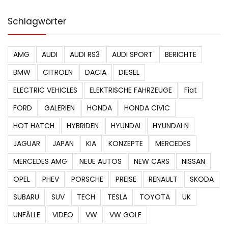
Schlagwörter
AMG
AUDI
AUDI RS3
AUDI SPORT
BERICHTE
BMW
CITROEN
DACIA
DIESEL
ELECTRIC VEHICLES
ELEKTRISCHE FAHRZEUGE
Fiat
FORD
GALERIEN
HONDA
HONDA CIVIC
HOT HATCH
HYBRIDEN
HYUNDAI
HYUNDAI N
JAGUAR
JAPAN
KIA
KONZEPTE
MERCEDES
MERCEDES AMG
NEUE AUTOS
NEW CARS
NISSAN
OPEL
PHEV
PORSCHE
PREISE
RENAULT
SKODA
SUBARU
SUV
TECH
TESLA
TOYOTA
UK
UNFÄLLE
VIDEO
VW
VW GOLF