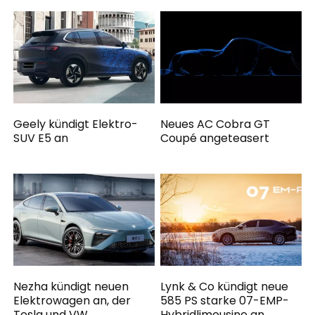
Geely kündigt Elektro-
Neues AC Cobra GT
SUV E5 an
Coupé angeteasert
Nezha kündigt neuen
Lynk & Co kündigt neue
Elektrowagen an, der
585 PS starke 07-EMP-
Tesla und VW
Hybridlimousine an