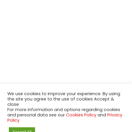
We use cookies to improve your experience. By using
the site you agree to the use of cookies Accept &
close
For more information and options regarding cookies
and personal data see our
Cookies Policy
and
Privacy
Policy
2020-2023 NeueModelleAutos.de. KaripNetwork - All rights
reserved.
Accept All