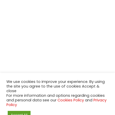
We use cookies to improve your experience. By using
the site you agree to the use of cookies Accept &
close
2020-2023 NeueModelleAutos.de. KaripNetwork - All rights
For more information and options regarding cookies
reserved.
and personal data see our
Cookies Policy
and
Privacy
NeuesModelAuto.de
Policy
Accept All