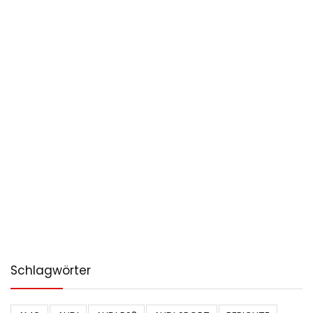
Schlagwörter
AMG
AUDI
AUDI RS3
AUDI SPORT
BERICHTE