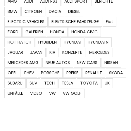
BMW
CITROEN
DACIA
DIESEL
ELECTRIC VEHICLES
ELEKTRISCHE FAHRZEUGE
Fiat
FORD
GALERIEN
HONDA
HONDA CIVIC
HOT HATCH
HYBRIDEN
HYUNDAI
HYUNDAI N
JAGUAR
JAPAN
KIA
KONZEPTE
MERCEDES
MERCEDES AMG
NEUE AUTOS
NEW CARS
NISSAN
OPEL
PHEV
PORSCHE
PREISE
RENAULT
SKODA
SUBARU
SUV
TECH
TESLA
TOYOTA
UK
UNFÄLLE
VIDEO
VW
VW GOLF