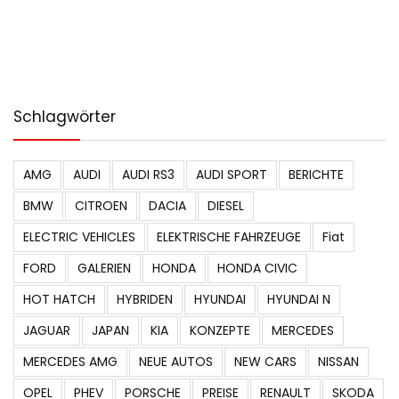
Schlagwörter
AMG
AUDI
AUDI RS3
AUDI SPORT
BERICHTE
BMW
CITROEN
DACIA
DIESEL
ELECTRIC VEHICLES
ELEKTRISCHE FAHRZEUGE
Fiat
FORD
GALERIEN
HONDA
HONDA CIVIC
HOT HATCH
HYBRIDEN
HYUNDAI
HYUNDAI N
JAGUAR
JAPAN
KIA
KONZEPTE
MERCEDES
MERCEDES AMG
NEUE AUTOS
NEW CARS
NISSAN
OPEL
PHEV
PORSCHE
PREISE
RENAULT
SKODA