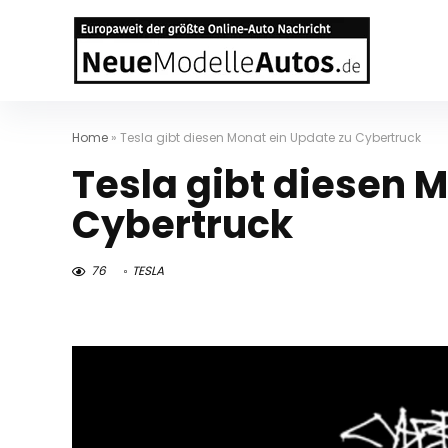
Home
»
Tesla gibt diesen Monat ein Update zu Cybertruck
Tesla gibt diesen 
Cybertruck
76
TESLA