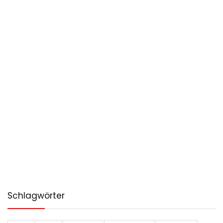
Schlagwörter
AMG
AUDI
AUDI RS3
AUDI SPORT
BERICHTE