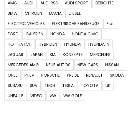
BMW
CITROEN
DACIA
DIESEL
ELECTRIC VEHICLES
ELEKTRISCHE FAHRZEUGE
Fiat
FORD
GALERIEN
HONDA
HONDA CIVIC
HOT HATCH
HYBRIDEN
HYUNDAI
HYUNDAI N
JAGUAR
JAPAN
KIA
KONZEPTE
MERCEDES
MERCEDES AMG
NEUE AUTOS
NEW CARS
NISSAN
OPEL
PHEV
PORSCHE
PREISE
RENAULT
SKODA
SUBARU
SUV
TECH
TESLA
TOYOTA
UK
UNFÄLLE
VIDEO
VW
VW GOLF