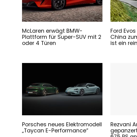
McLaren erwägt BMW-
Ford Evos
Plattform für Super-SUV mit 2
China zu
oder 4 Türen
ist ein rei
Porsches neues Elektromodell
Rezvani A
„Taycan E-Performance“
gepanzert
675 PS a