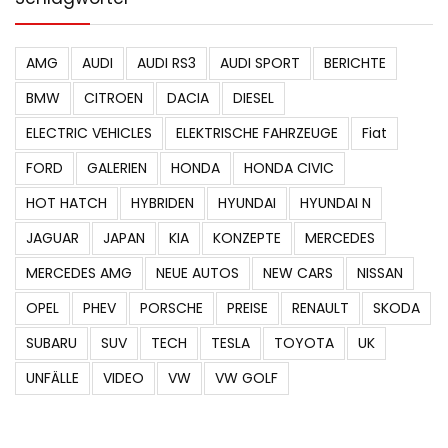
Schlagwörter
AMG
AUDI
AUDI RS3
AUDI SPORT
BERICHTE
BMW
CITROEN
DACIA
DIESEL
ELECTRIC VEHICLES
ELEKTRISCHE FAHRZEUGE
Fiat
FORD
GALERIEN
HONDA
HONDA CIVIC
HOT HATCH
HYBRIDEN
HYUNDAI
HYUNDAI N
JAGUAR
JAPAN
KIA
KONZEPTE
MERCEDES
MERCEDES AMG
NEUE AUTOS
NEW CARS
NISSAN
OPEL
PHEV
PORSCHE
PREISE
RENAULT
SKODA
SUBARU
SUV
TECH
TESLA
TOYOTA
UK
UNFÄLLE
VIDEO
VW
VW GOLF