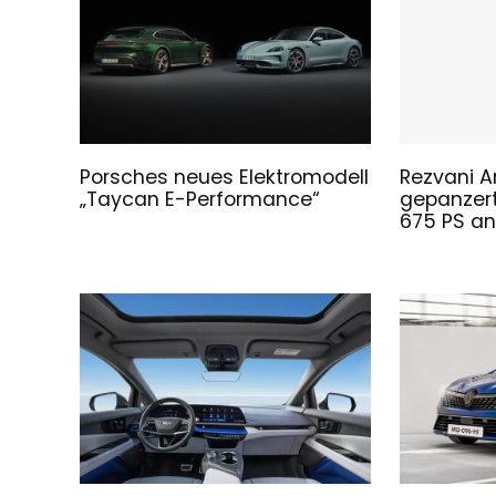
Porsches neues Elektromodell
Rezvani A
„Taycan E-Performance“
gepanzert
675 PS a