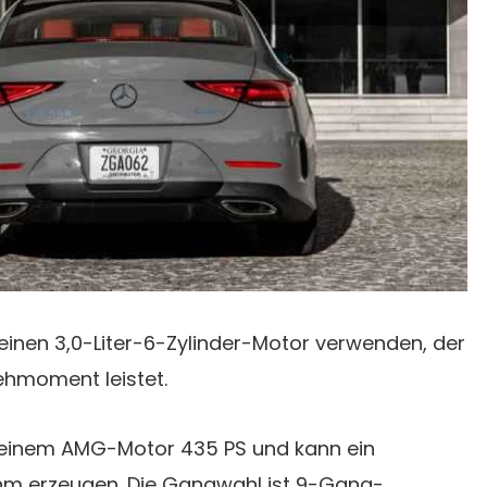
einen 3,0-Liter-6-Zylinder-Motor verwenden, der
hmoment leistet.
 seinem AMG-Motor 435 PS und kann ein
m erzeugen. Die Gangwahl ist 9-Gang-