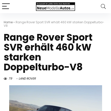
Home
»
Range Rover Sport SVR erhält 460 kW starken Doppelturbo-
V8
Range Rover Sport
SVR erhält 460 kW
starken
Doppelturbo-V8
79
LAND ROVER