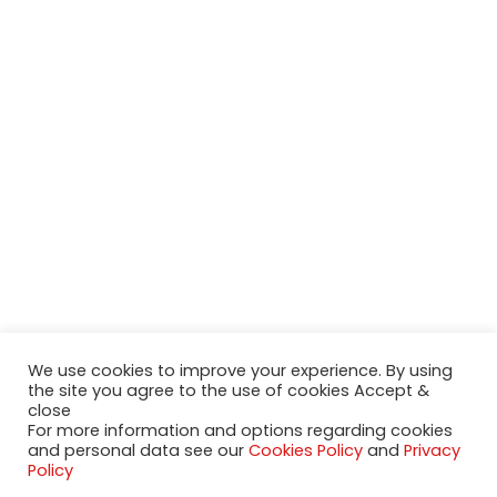
We use cookies to improve your experience. By using
the site you agree to the use of cookies Accept &
close
For more information and options regarding cookies
2020-2023 NeueModelleAutos.de. KaripNetwork - All rights
and personal data see our
Cookies Policy
and
Privacy
reserved.
Policy
NeuesModelAuto.de