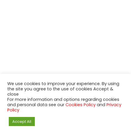
We use cookies to improve your experience. By using
the site you agree to the use of cookies Accept &
close
For more information and options regarding cookies
and personal data see our
Cookies Policy
and
Privacy
Policy
2020-2023 NeueModelleAutos.de. KaripNetwork - All rights
Accept All
reserved.
NeuesModelAuto.de