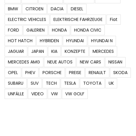
BMW
CITROEN
DACIA
DIESEL
ELECTRIC VEHICLES
ELEKTRISCHE FAHRZEUGE
Fiat
FORD
GALERIEN
HONDA
HONDA CIVIC
HOT HATCH
HYBRIDEN
HYUNDAI
HYUNDAI N
JAGUAR
JAPAN
KIA
KONZEPTE
MERCEDES
MERCEDES AMG
NEUE AUTOS
NEW CARS
NISSAN
OPEL
PHEV
PORSCHE
PREISE
RENAULT
SKODA
SUBARU
SUV
TECH
TESLA
TOYOTA
UK
UNFÄLLE
VIDEO
VW
VW GOLF