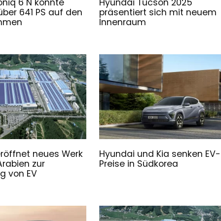
oniq 6 N könnte
Hyundai Tucson 2025
über 641 PS auf den
präsentiert sich mit neuem
ommen
Innenraum
röffnet neues Werk
Hyundai und Kia senken EV-
Arabien zur
Preise in Südkorea
ng von EV