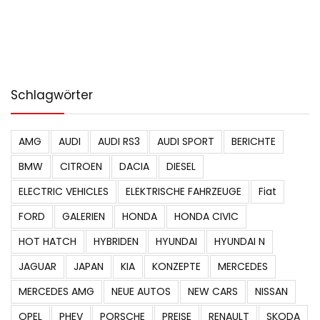
Schlagwörter
AMG
AUDI
AUDI RS3
AUDI SPORT
BERICHTE
BMW
CITROEN
DACIA
DIESEL
ELECTRIC VEHICLES
ELEKTRISCHE FAHRZEUGE
Fiat
FORD
GALERIEN
HONDA
HONDA CIVIC
HOT HATCH
HYBRIDEN
HYUNDAI
HYUNDAI N
JAGUAR
JAPAN
KIA
KONZEPTE
MERCEDES
MERCEDES AMG
NEUE AUTOS
NEW CARS
NISSAN
OPEL
PHEV
PORSCHE
PREISE
RENAULT
SKODA