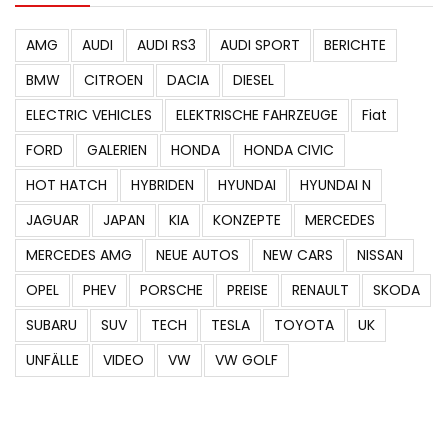
AMG
AUDI
AUDI RS3
AUDI SPORT
BERICHTE
BMW
CITROEN
DACIA
DIESEL
ELECTRIC VEHICLES
ELEKTRISCHE FAHRZEUGE
Fiat
FORD
GALERIEN
HONDA
HONDA CIVIC
HOT HATCH
HYBRIDEN
HYUNDAI
HYUNDAI N
JAGUAR
JAPAN
KIA
KONZEPTE
MERCEDES
MERCEDES AMG
NEUE AUTOS
NEW CARS
NISSAN
OPEL
PHEV
PORSCHE
PREISE
RENAULT
SKODA
SUBARU
SUV
TECH
TESLA
TOYOTA
UK
UNFÄLLE
VIDEO
VW
VW GOLF