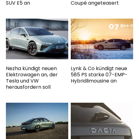
SUV E5 an
Coupé angeteasert
Nezha kündigt neuen
Lynk & Co kündigt neue
Elektrowagen an, der
585 PS starke 07-EMP-
Tesla und VW
Hybridlimousine an
herausfordern soll