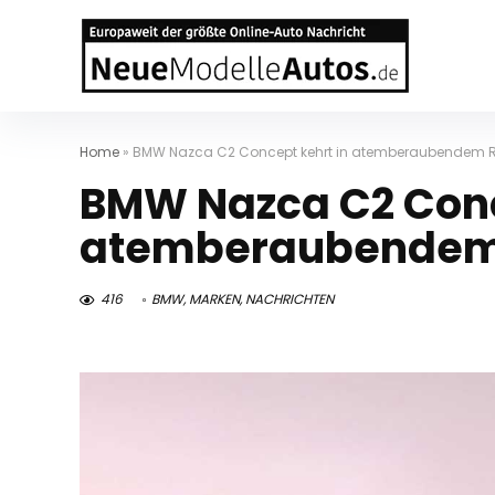
Home
»
BMW Nazca C2 Concept kehrt in atemberaubendem R
BMW Nazca C2 Conc
atemberaubendem 
416
BMW
,
MARKEN
,
NACHRICHTEN