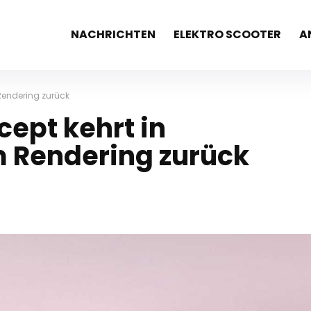
NACHRICHTEN
ELEKTRO SCOOTER
A
endering zurück
ept kehrt in
Rendering zurück