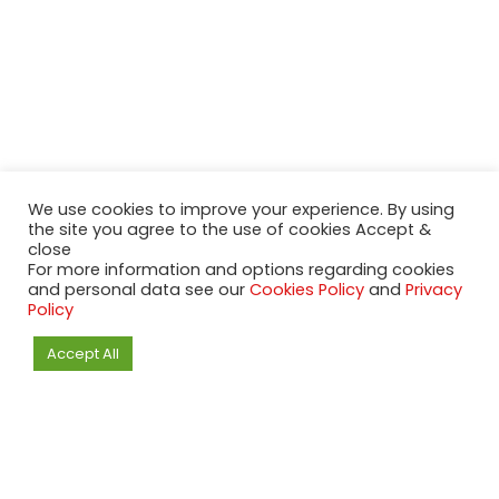
We use cookies to improve your experience. By using
the site you agree to the use of cookies Accept &
close
For more information and options regarding cookies
and personal data see our
Cookies Policy
and
Privacy
Policy
Accept All
2020-2023 NeueModelleAutos.de. KaripNetwork - All rights
reserved.
NeuesModelAuto.de