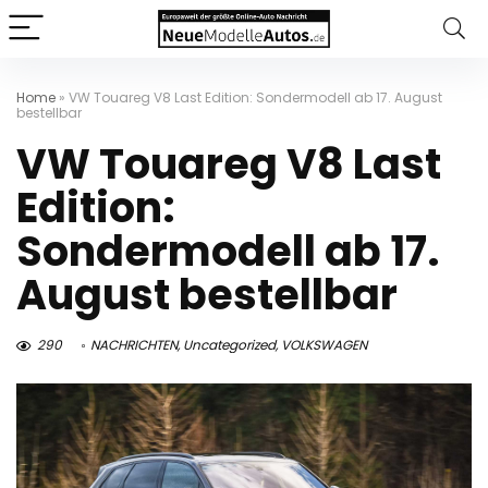
Home
»
VW Touareg V8 Last Edition: Sondermodell ab 17. August
bestellbar
VW Touareg V8 Last
Edition:
Sondermodell ab 17.
August bestellbar
290
NACHRICHTEN
,
Uncategorized
,
VOLKSWAGEN