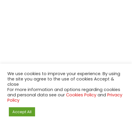
We use cookies to improve your experience. By using
the site you agree to the use of cookies Accept &
close
For more information and options regarding cookies
and personal data see our
Cookies Policy
and
Privacy
Policy
Accept All
2020-2023 NeueModelleAutos.de. KaripNetwork - All rights
reserved.
NeuesModelAuto.de