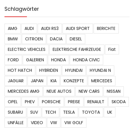
Schlagwörter
AMG
AUDI
AUDI RS3
AUDI SPORT
BERICHTE
BMW
CITROEN
DACIA
DIESEL
ELECTRIC VEHICLES
ELEKTRISCHE FAHRZEUGE
Fiat
FORD
GALERIEN
HONDA
HONDA CIVIC
HOT HATCH
HYBRIDEN
HYUNDAI
HYUNDAI N
JAGUAR
JAPAN
KIA
KONZEPTE
MERCEDES
MERCEDES AMG
NEUE AUTOS
NEW CARS
NISSAN
OPEL
PHEV
PORSCHE
PREISE
RENAULT
SKODA
SUBARU
SUV
TECH
TESLA
TOYOTA
UK
UNFÄLLE
VIDEO
VW
VW GOLF