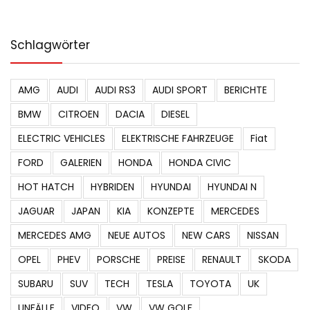
Schlagwörter
AMG
AUDI
AUDI RS3
AUDI SPORT
BERICHTE
BMW
CITROEN
DACIA
DIESEL
ELECTRIC VEHICLES
ELEKTRISCHE FAHRZEUGE
Fiat
FORD
GALERIEN
HONDA
HONDA CIVIC
HOT HATCH
HYBRIDEN
HYUNDAI
HYUNDAI N
JAGUAR
JAPAN
KIA
KONZEPTE
MERCEDES
MERCEDES AMG
NEUE AUTOS
NEW CARS
NISSAN
OPEL
PHEV
PORSCHE
PREISE
RENAULT
SKODA
SUBARU
SUV
TECH
TESLA
TOYOTA
UK
UNFÄLLE
VIDEO
VW
VW GOLF