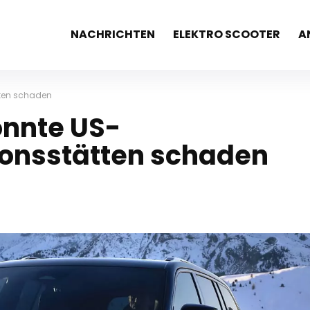
NACHRICHTEN
ELEKTRO SCOOTER
A
tten schaden
önnte US-
onsstätten schaden