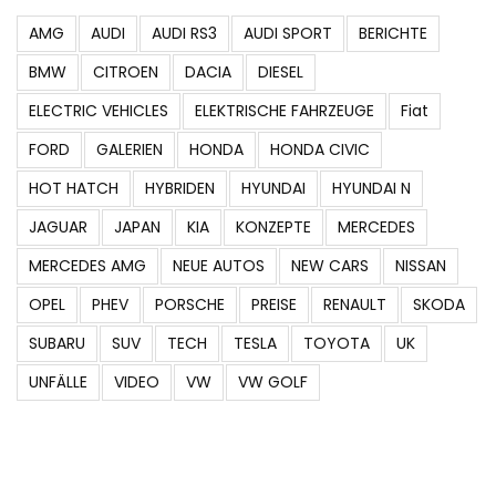
AMG
AUDI
AUDI RS3
AUDI SPORT
BERICHTE
BMW
CITROEN
DACIA
DIESEL
ELECTRIC VEHICLES
ELEKTRISCHE FAHRZEUGE
Fiat
FORD
GALERIEN
HONDA
HONDA CIVIC
HOT HATCH
HYBRIDEN
HYUNDAI
HYUNDAI N
JAGUAR
JAPAN
KIA
KONZEPTE
MERCEDES
MERCEDES AMG
NEUE AUTOS
NEW CARS
NISSAN
OPEL
PHEV
PORSCHE
PREISE
RENAULT
SKODA
SUBARU
SUV
TECH
TESLA
TOYOTA
UK
UNFÄLLE
VIDEO
VW
VW GOLF