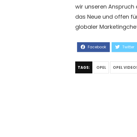
wir unseren Anspruch a
das Neue und offen für d
globaler Marketingchef
TAGS:
OPEL
OPEL VIDEO