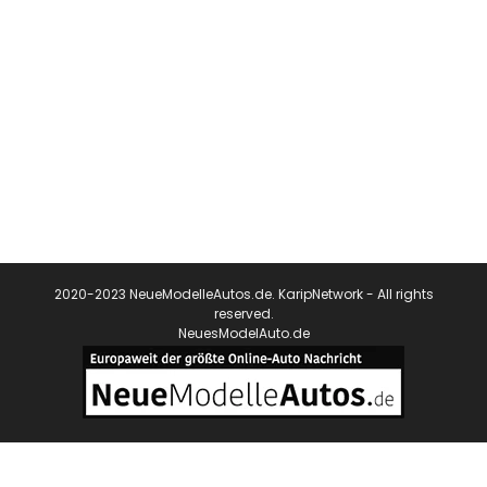
2020-2023 NeueModelleAutos.de. KaripNetwork - All rights
reserved.
NeuesModelAuto.de