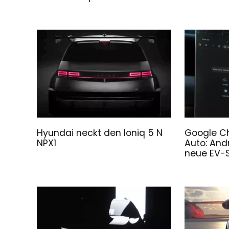
Hyundai neckt den Ioniq 5 N
Google C
NPX1
Auto: And
neue EV-