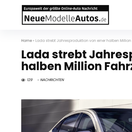
Home
»
Lada strebt Jahresproduktion von einer halben Millio
Lada strebt Jahres
halben Million Fah
129
NACHRICHTEN