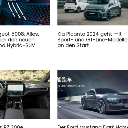
eot 5008: Alles,
Kia Picanto 2024 geht mit
ber den neuen
Sport- und GT-Line-Modelle
und Hybrid-SUV
an den Start
s RZ 300e
Der Ford Mustang Dark Hors