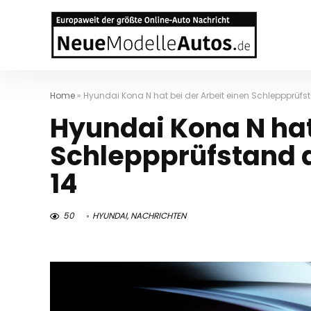
Home
»
Hyundai Kona N hat bei der Arbeit einen Schleppprüf
Hyundai Kona N hat
Schleppprüfstand 
14
50
HYUNDAI
,
NACHRICHTEN