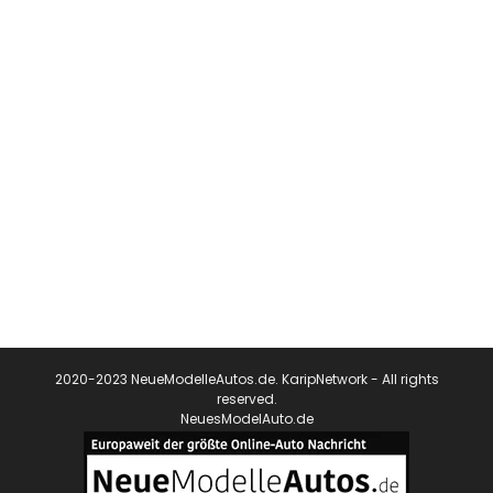
2020-2023 NeueModelleAutos.de. KaripNetwork - All rights
reserved.
NeuesModelAuto.de