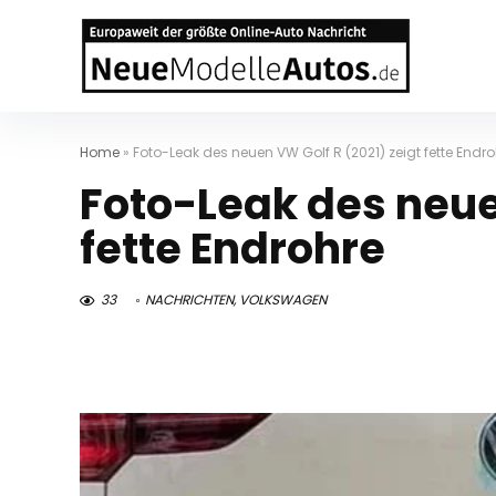
Home
»
Foto-Leak des neuen VW Golf R (2021) zeigt fette Endro
Foto-Leak des neuen
fette Endrohre
33
NACHRICHTEN
,
VOLKSWAGEN