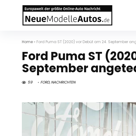
Home
»
Ford Puma ST (2020) vor Debüt am 24. September ang
Ford Puma ST (2020
September angete
59
FORD
,
NACHRICHTEN