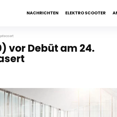
NACHRICHTEN
ELEKTRO SCOOTER
A
eteasert
) vor Debüt am 24.
asert