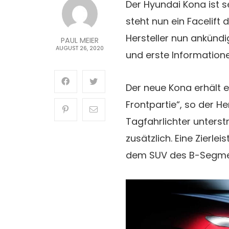
Der Hyundai Kona ist s
steht nun ein Facelift
Hersteller nun ankündi
PAUL MEIER
AUGUST 26, 2020
und erste Informatione
Der neue Kona erhält ei
Frontpartie“, so der He
Tagfahrlichter unters
zusätzlich. Eine Zierle
dem SUV des B-Segmen