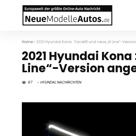
Home
»
2021 Hyundai Kona : Facelift und neue „N Line“-Vers
2021 Hyundai Kona :
Line“-Version ang
67
HYUNDAI
,
NACHRICHTEN