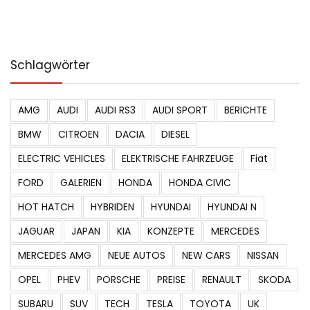
Schlagwörter
AMG
AUDI
AUDI RS3
AUDI SPORT
BERICHTE
BMW
CITROEN
DACIA
DIESEL
ELECTRIC VEHICLES
ELEKTRISCHE FAHRZEUGE
Fiat
FORD
GALERIEN
HONDA
HONDA CIVIC
HOT HATCH
HYBRIDEN
HYUNDAI
HYUNDAI N
JAGUAR
JAPAN
KIA
KONZEPTE
MERCEDES
MERCEDES AMG
NEUE AUTOS
NEW CARS
NISSAN
OPEL
PHEV
PORSCHE
PREISE
RENAULT
SKODA
SUBARU
SUV
TECH
TESLA
TOYOTA
UK