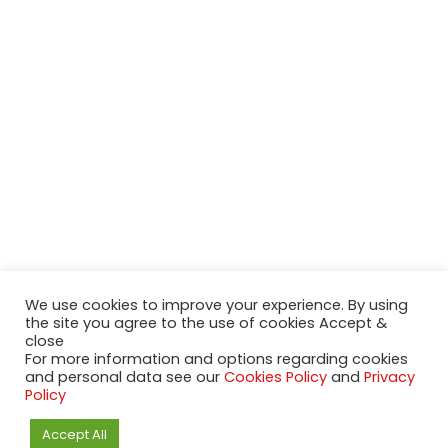
We use cookies to improve your experience. By using
the site you agree to the use of cookies Accept &
2020-2023 NeueModelleAutos.de. KaripNetwork - All rights
close
reserved.
For more information and options regarding cookies
NeuesModelAuto.de
and personal data see our
Cookies Policy
and
Privacy
Policy
Accept All