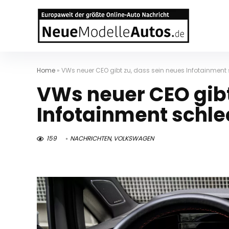
Home
»
VWs neuer CEO gibt zu, dass sein neues Infotainment s
VWs neuer CEO gibt
Infotainment schlec
159
NACHRICHTEN
,
VOLKSWAGEN