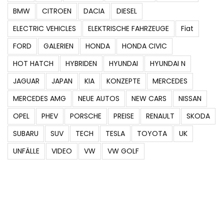
BMW
CITROEN
DACIA
DIESEL
ELECTRIC VEHICLES
ELEKTRISCHE FAHRZEUGE
Fiat
FORD
GALERIEN
HONDA
HONDA CIVIC
HOT HATCH
HYBRIDEN
HYUNDAI
HYUNDAI N
JAGUAR
JAPAN
KIA
KONZEPTE
MERCEDES
MERCEDES AMG
NEUE AUTOS
NEW CARS
NISSAN
OPEL
PHEV
PORSCHE
PREISE
RENAULT
SKODA
SUBARU
SUV
TECH
TESLA
TOYOTA
UK
UNFÄLLE
VIDEO
VW
VW GOLF