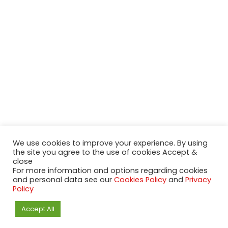
We use cookies to improve your experience. By using
the site you agree to the use of cookies Accept &
close
For more information and options regarding cookies
and personal data see our
Cookies Policy
and
Privacy
2020-2023 NeueModelleAutos.de. KaripNetwork - All rights
Policy
reserved.
NeuesModelAuto.de
Accept All